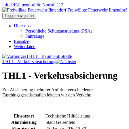
info@ff-ilmendorf.de
Notruf: 112
Freiwillige Feuerwehr Ilmendorf
Toggle navigation
Über uns
Persönliche Schutzausrüstung (PSA)
Fahrzeuge
Einsätze
Wetterdaten
THL1 - Baum auf Straße
THL1 - Verkehrsabsicherung
THL1 - Verkehrsabsicherung
Zur Absicherung mehrerer Auftritte verschiedener
Faschingsgesellschaften leiteten wir den Verkehr.
Einsatzart
Technische Hilfeleistung
Alarmierung
Stadt Geisenfeld
Einsatzstart
25. Januar 2026 13:30