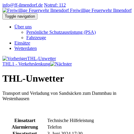
info@ff-ilmendorf.de
Notruf: 112
Freiwillige Feuerwehr Ilmendorf
Toggle navigation
Über uns
Persönliche Schutzausrüstung (PSA)
Fahrzeuge
Einsätze
Wetterdaten
THL-Unwetter
THL1 - Verkehrslenkung
THL-Unwetter
Transport und Verladung von Sandsäcken zum Dammbau in
Westenhausen
Einsatzart
Technische Hilfeleistung
Alarmierung
Telefon
Einsatzstart
3. Juni 2024 17:30